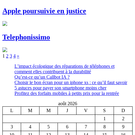
Apple poursuivie en justice
Telephonissimo
Pagination
Next
1
2
3
4
»
Posts
des
L’impact écologique des réparations de téléphones et
comment elles contribuent à la durabilité
publications
Qu’est-ce qu’un Callbot IA ?
Choisir le bon écran pour un iphone xs : ce qu’il faut savoir
5 astuces pour payer son smartphone moins cher
Profitez des forfaits mobiles à petits prix pour la rentrée
août 2026
L
M
M
J
V
S
D
1
2
3
4
5
6
7
8
9
10
11
12
13
14
15
16