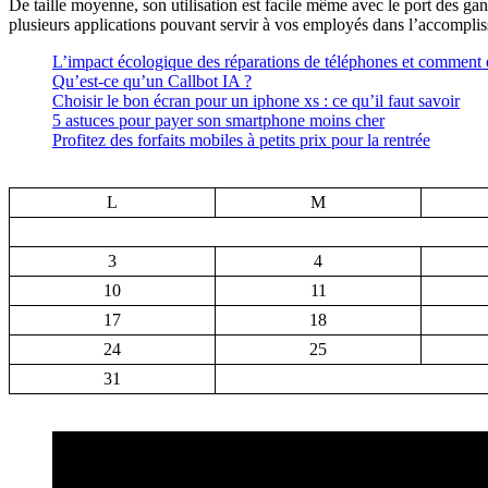
De taille moyenne, son utilisation est facile même avec le port des g
plusieurs applications pouvant servir à vos employés dans l’accomplis
L’impact écologique des réparations de téléphones et comment el
Qu’est-ce qu’un Callbot IA ?
Choisir le bon écran pour un iphone xs : ce qu’il faut savoir
5 astuces pour payer son smartphone moins cher
Profitez des forfaits mobiles à petits prix pour la rentrée
L
M
3
4
10
11
17
18
24
25
31