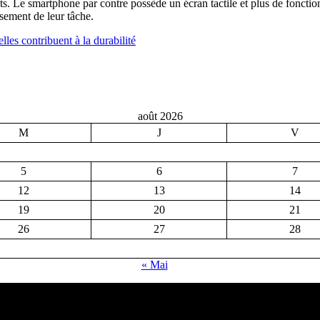
ants. Le smartphone par contre possède un écran tactile et plus de fonct
sement de leur tâche.
les contribuent à la durabilité
août 2026
M
J
V
5
6
7
12
13
14
19
20
21
26
27
28
« Mai