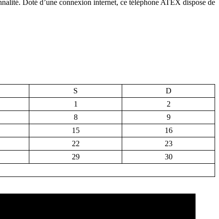
ionnalité. Doté d’une connexion internet, ce téléphone ATEX dispose de
S
D
1
2
8
9
15
16
22
23
29
30