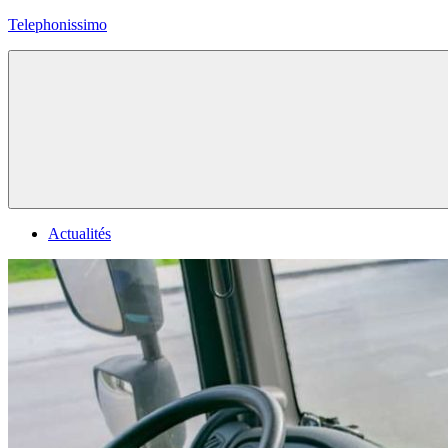
Skip
Telephonissimo
to
content
Toute
l'actu
des
telecoms
Actualités