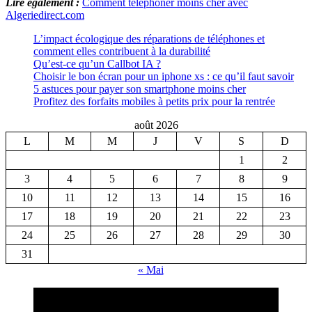
Lire également :
Comment téléphoner moins cher avec
Algeriedirect.com
L’impact écologique des réparations de téléphones et
comment elles contribuent à la durabilité
Qu’est-ce qu’un Callbot IA ?
Choisir le bon écran pour un iphone xs : ce qu’il faut savoir
5 astuces pour payer son smartphone moins cher
Profitez des forfaits mobiles à petits prix pour la rentrée
août 2026
L
M
M
J
V
S
D
1
2
3
4
5
6
7
8
9
10
11
12
13
14
15
16
17
18
19
20
21
22
23
24
25
26
27
28
29
30
31
« Mai