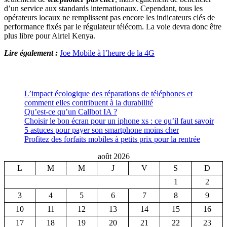
d’un service aux standards internationaux. Cependant, tous les
opérateurs locaux ne remplissent pas encore les indicateurs clés de
performance fixés par le régulateur télécom. La voie devra donc être
plus libre pour Airtel Kenya.
Lire également :
Joe Mobile à l’heure de la 4G
L’impact écologique des réparations de téléphones et
comment elles contribuent à la durabilité
Qu’est-ce qu’un Callbot IA ?
Choisir le bon écran pour un iphone xs : ce qu’il faut savoir
5 astuces pour payer son smartphone moins cher
Profitez des forfaits mobiles à petits prix pour la rentrée
août 2026
L
M
M
J
V
S
D
1
2
3
4
5
6
7
8
9
10
11
12
13
14
15
16
17
18
19
20
21
22
23