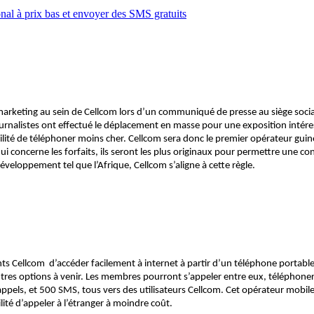
nal à prix bas et envoyer des SMS gratuits
keting au sein de Cellcom lors d’un communiqué de presse au siège socia
 journalistes ont effectué le déplacement en masse pour une exposition intér
ilité de téléphoner moins cher. Cellcom sera donc le premier opérateur gui
ui concerne les forfaits, ils seront les plus originaux pour permettre une
veloppement tel que l’Afrique, Cellcom s’aligne à cette règle.
Cellcom d’accéder facilement à internet à partir d’un téléphone portable t
 d’autres options à venir. Les membres pourront s’appeler entre eux, télép
appels, et 500 SMS, tous vers des utilisateurs Cellcom. Cet opérateur mobile c
ilité d’appeler à l’étranger à moindre coût.