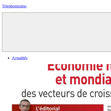
Skip
Telephonissimo
to
content
Toute
l'actu
des
telecoms
Actualités