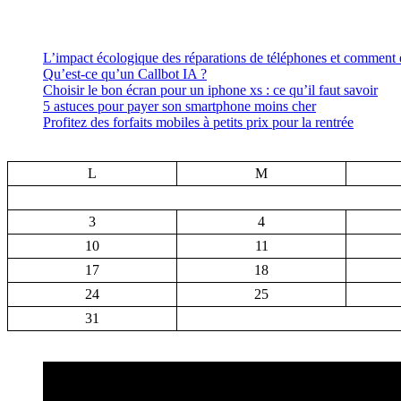
L’impact écologique des réparations de téléphones et comment el
Qu’est-ce qu’un Callbot IA ?
Choisir le bon écran pour un iphone xs : ce qu’il faut savoir
5 astuces pour payer son smartphone moins cher
Profitez des forfaits mobiles à petits prix pour la rentrée
L
M
3
4
10
11
17
18
24
25
31