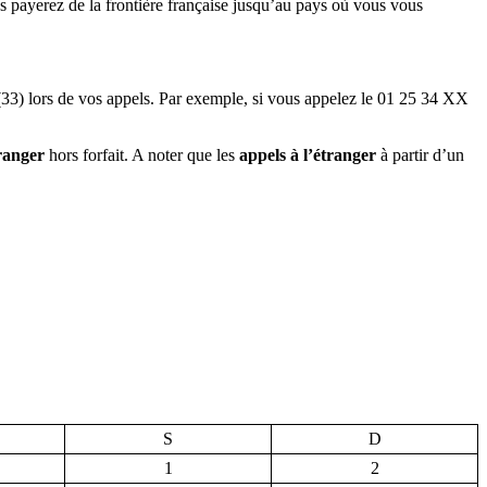
s payerez de la frontière française jusqu’au pays où vous vous
 (33) lors de vos appels. Par exemple, si vous appelez le 01 25 34 XX
tranger
hors forfait. A noter que les
appels à l’étranger
à partir d’un
S
D
1
2