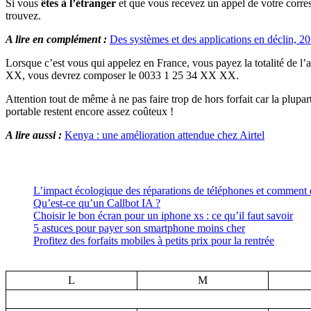
Si vous
êtes à l’étranger
et que vous recevez un appel de votre corre
trouvez.
A lire en complément :
Des systèmes et des applications en déclin, 2
Lorsque c’est vous qui appelez en France, vous payez la totalité de l’
XX, vous devrez composer le 0033 1 25 34 XX XX.
Attention tout de même à ne pas faire trop de hors forfait car la plupa
portable restent encore assez coûteux !
A lire aussi :
Kenya : une amélioration attendue chez Airtel
L’impact écologique des réparations de téléphones et comment el
Qu’est-ce qu’un Callbot IA ?
Choisir le bon écran pour un iphone xs : ce qu’il faut savoir
5 astuces pour payer son smartphone moins cher
Profitez des forfaits mobiles à petits prix pour la rentrée
L
M