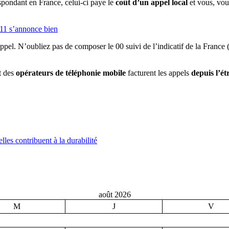
spondant en France, celui-ci paye le
coût d’un appel local
et vous, vou
011 s’annonce bien
appel. N’oubliez pas de composer le 00 suivi de l’indicatif de la France
rt des
opérateurs de téléphonie mobile
facturent les appels
depuis l’é
les contribuent à la durabilité
août 2026
M
J
V