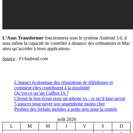
L’Asus Transformer
fonctionnera sous le système Android 3.0, il
aura même la capacité de contrôler à distance des ordinateurs et Mac
ainsi qu’accéder à leurs applications.
Source
: FrAndroid.com
L’impact écologique des réparations de téléphones et
comment elles contribuent à la durabilité
Qu’est-ce qu’un Callbot IA ?
Choisir le bon écran pour un iphone xs : ce qu’il faut savoir
5 astuces pour payer son smartphone moins cher
Profitez des forfaits mobiles à petits prix pour la rentrée
août 2026
L
M
M
J
V
S
D