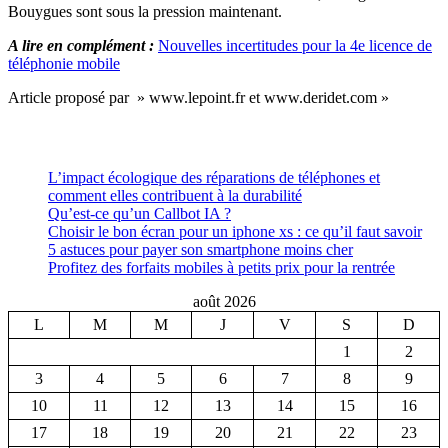
Bouygues sont sous la pression maintenant.
A lire en complément :
Nouvelles incertitudes pour la 4e licence de
téléphonie mobile
Article proposé par » www.lepoint.fr et www.deridet.com »
L’impact écologique des réparations de téléphones et
comment elles contribuent à la durabilité
Qu’est-ce qu’un Callbot IA ?
Choisir le bon écran pour un iphone xs : ce qu’il faut savoir
5 astuces pour payer son smartphone moins cher
Profitez des forfaits mobiles à petits prix pour la rentrée
août 2026
L
M
M
J
V
S
D
1
2
3
4
5
6
7
8
9
10
11
12
13
14
15
16
17
18
19
20
21
22
23